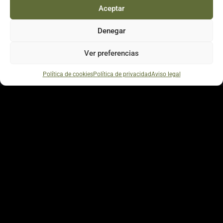
Aceptar
Denegar
Ver preferencias
Política de cookies
Política de privacidad
Aviso legal
PRÓXIMOS CONCIERTOS
25 JUL 2026
LA BISBAL D'EMPORDÀ
EMPORDÀ MUSIC FESTIVAL
ENTRADAS